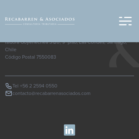
Te damos la bienvenida a WordPress. Esta es tu primera entrada.
Edítala o bórrala, ¡luego empieza a escribir!
Isidora Goyenechea 3120, 9° piso, Las Condes, Santiago,
Chile
Código Postal 7550083
Tel +56 2 2594 0550
contacto@recabarrenasociados.com