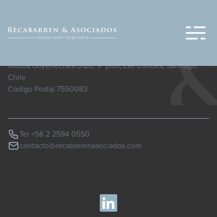
Te damos la bienvenida a WordPress. Esta es tu primera entrada.
Edítala o bórrala, ¡luego empieza a escribir!
Isidora Goyenechea 3120, 9° piso, Las Condes, Santiago,
Chile
Código Postal 7550083
Tel +56 2 2594 0550
contacto@recabarrenasociados.com